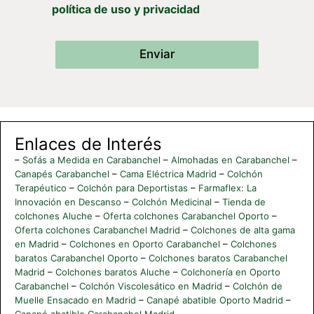
política de uso y privacidad
Enviar
Enlaces de Interés
–
Sofás a Medida en Carabanchel
–
Almohadas en Carabanchel
–
Canapés Carabanchel
–
Cama Eléctrica Madrid
–
Colchón
Terapéutico
–
Colchón para Deportistas
–
Farmaflex: La
Innovación en Descanso
–
Colchón Medicinal
–
Tienda de
colchones Aluche
–
Oferta colchones Carabanchel Oporto
–
Oferta colchones Carabanchel Madrid
–
Colchones de alta gama
en Madrid
–
Colchones en Oporto Carabanchel
–
Colchones
baratos Carabanchel Oporto
–
Colchones baratos Carabanchel
Madrid
–
Colchones baratos Aluche
–
Colchonería en Oporto
Carabanchel
–
Colchón Viscolesático en Madrid
–
Colchón de
Muelle Ensacado en Madrid
–
Canapé abatible Oporto Madrid
–
Canapé abatible Carabanchel Madrid