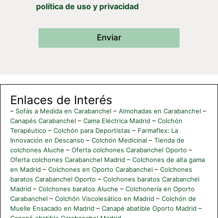
política de uso y privacidad
Enviar
Enlaces de Interés
–
Sofás a Medida en Carabanchel
–
Almohadas en Carabanchel
–
Canapés Carabanchel
–
Cama Eléctrica Madrid
–
Colchón
Terapéutico
–
Colchón para Deportistas
–
Farmaflex: La
Innovación en Descanso
–
Colchón Medicinal
–
Tienda de
colchones Aluche
–
Oferta colchones Carabanchel Oporto
–
Oferta colchones Carabanchel Madrid
–
Colchones de alta gama
en Madrid
–
Colchones en Oporto Carabanchel
–
Colchones
baratos Carabanchel Oporto
–
Colchones baratos Carabanchel
Madrid
–
Colchones baratos Aluche
–
Colchonería en Oporto
Carabanchel
–
Colchón Viscolesático en Madrid
–
Colchón de
Muelle Ensacado en Madrid
–
Canapé abatible Oporto Madrid
–
Canapé abatible Carabanchel Madrid