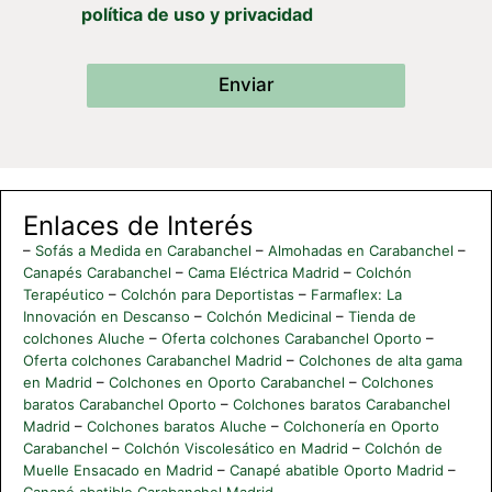
política de uso y privacidad
Enviar
Enlaces de Interés
–
Sofás a Medida en Carabanchel
–
Almohadas en Carabanchel
–
Canapés Carabanchel
–
Cama Eléctrica Madrid
–
Colchón
Terapéutico
–
Colchón para Deportistas
–
Farmaflex: La
Innovación en Descanso
–
Colchón Medicinal
–
Tienda de
colchones Aluche
–
Oferta colchones Carabanchel Oporto
–
Oferta colchones Carabanchel Madrid
–
Colchones de alta gama
en Madrid
–
Colchones en Oporto Carabanchel
–
Colchones
baratos Carabanchel Oporto
–
Colchones baratos Carabanchel
Madrid
–
Colchones baratos Aluche
–
Colchonería en Oporto
Carabanchel
–
Colchón Viscolesático en Madrid
–
Colchón de
Muelle Ensacado en Madrid
–
Canapé abatible Oporto Madrid
–
Canapé abatible Carabanchel Madrid