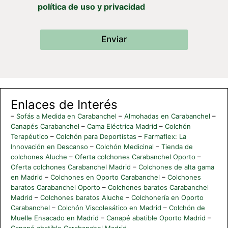
política de uso y privacidad
Enviar
Enlaces de Interés
–
Sofás a Medida en Carabanchel
–
Almohadas en Carabanchel
–
Canapés Carabanchel
–
Cama Eléctrica Madrid
–
Colchón
Terapéutico
–
Colchón para Deportistas
–
Farmaflex: La
Innovación en Descanso
–
Colchón Medicinal
–
Tienda de
colchones Aluche
–
Oferta colchones Carabanchel Oporto
–
Oferta colchones Carabanchel Madrid
–
Colchones de alta gama
en Madrid
–
Colchones en Oporto Carabanchel
–
Colchones
baratos Carabanchel Oporto
–
Colchones baratos Carabanchel
Madrid
–
Colchones baratos Aluche
–
Colchonería en Oporto
Carabanchel
–
Colchón Viscolesático en Madrid
–
Colchón de
Muelle Ensacado en Madrid
–
Canapé abatible Oporto Madrid
–
Canapé abatible Carabanchel Madrid