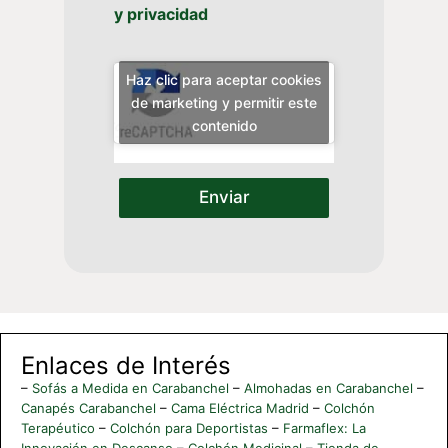
y privacidad
Haz clic para aceptar cookies
de marketing y permitir este
contenido
Enviar
Enlaces de Interés
–
Sofás a Medida en Carabanchel
–
Almohadas en Carabanchel
–
Canapés Carabanchel
–
Cama Eléctrica Madrid
–
Colchón
Terapéutico
–
Colchón para Deportistas
–
Farmaflex: La
Innovación en Descanso
–
Colchón Medicinal
–
Tienda de