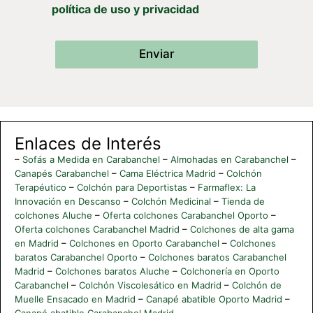
política de uso y privacidad
Enviar
Enlaces de Interés
–
Sofás a Medida en Carabanchel
–
Almohadas en Carabanchel
–
Canapés Carabanchel
–
Cama Eléctrica Madrid
–
Colchón
Terapéutico
–
Colchón para Deportistas
–
Farmaflex: La
Innovación en Descanso
–
Colchón Medicinal
–
Tienda de
colchones Aluche
–
Oferta colchones Carabanchel Oporto
–
Oferta colchones Carabanchel Madrid
–
Colchones de alta gama
en Madrid
–
Colchones en Oporto Carabanchel
–
Colchones
baratos Carabanchel Oporto
–
Colchones baratos Carabanchel
Madrid
–
Colchones baratos Aluche
–
Colchonería en Oporto
Carabanchel
–
Colchón Viscolesático en Madrid
–
Colchón de
Muelle Ensacado en Madrid
–
Canapé abatible Oporto Madrid
–
Canapé abatible Carabanchel Madrid